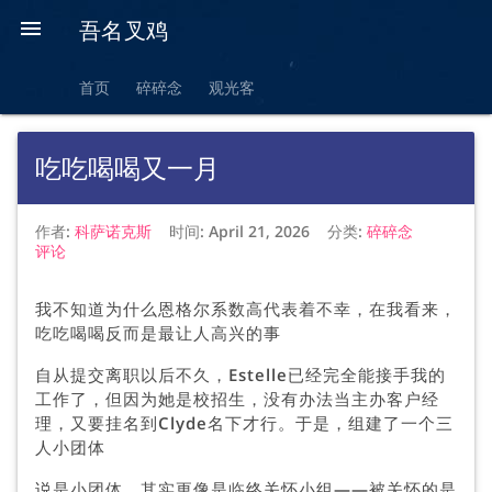

吾名叉鸡
首页
碎碎念
观光客
吃吃喝喝又一月
作者:
科萨诺克斯
时间:
April 21, 2026
分类:
碎碎念
评论
我不知道为什么恩格尔系数高代表着不幸，在我看来，
吃吃喝喝反而是最让人高兴的事
自从提交离职以后不久，Estelle已经完全能接手我的
工作了，但因为她是校招生，没有办法当主办客户经
理，又要挂名到Clyde名下才行。于是，组建了一个三
人小团体
说是小团体，其实更像是临终关怀小组——被关怀的是