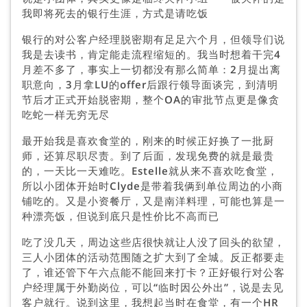
我即将死去的银行生涯，方式是请吃饭
银行的对公客户经理脱密期有足足六个月，但领导们说
我是去读书，肯定能走流程缩短的。我当时想着干完4
月差不多了，事实上一切都没有那么简单：2月提出离
职意向，3月拿LU的offer后跟行领导面谈完，到清明
节后才正式开始脱密期，整个OA的审批节点更是像贪
吃蛇一样无穷无尽
最开始我是喜欢食堂的，刚来的时候正好换了一批厨
师，还算尽职尽责。到了后面，发现免费的就是最贵
的，一天比一天难吃。Estelle就从来不喜欢吃食堂，
所以小团体开始时Clyde是带着我俩到单位周边的小商
铺吃的。又是小资餐厅，又是南洋料理，可能也算是一
种漂亮饭，但说到底只是性价比不高而已
吃了没几天，周边这些店很快就让人没了回头的欲望，
三人小团体的活动范围随之扩大到了全城。反正都要走
了，谁还管下午六点能不能回来打卡？正好银行对公客
户经理属于外勤岗位，可以“临时因公外出”，说是去见
客户就行。说到这里，我想起当时在食堂，有一个HR