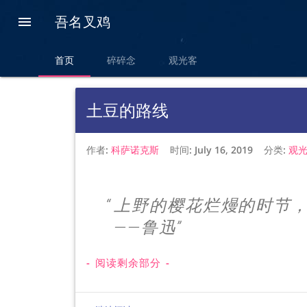
吾名叉鸡

chevron_left
首页
碎碎念
观光客
土豆的路线
作者:
科萨诺克斯
时间:
July 16, 2019
分类:
观
上野的樱花烂熳的时节
——鲁迅
- 阅读剩余部分 -