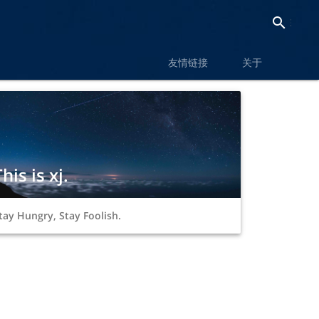
search
chevron_right
友情链接
关于
his is xj.
tay Hungry, Stay Foolish.