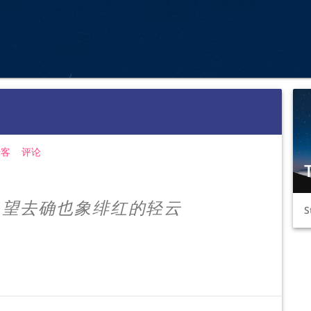
光客
评论
T
，望去确也象绯红的轻云
S