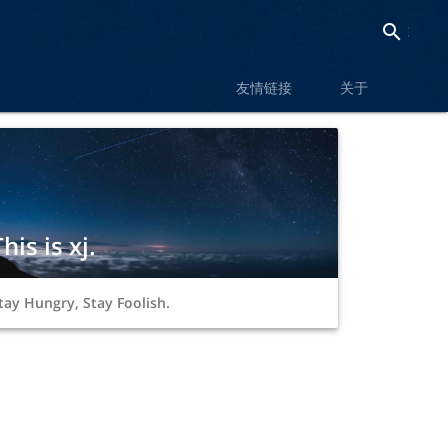
search
chevron_right
友情链接
关于
his is xj.
tay Hungry, Stay Foolish.