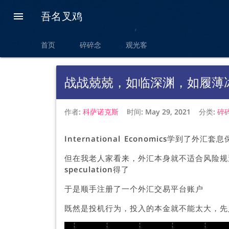
吾名叉鸡

chevron_left
首页
碎碎念
观光客
战战兢兢，如临深渊，如履薄
作者:
科萨诺克斯
时间:
May 29, 2021
分类:
碎
International Economics学到了外汇套
但在我老人家看来，外汇本身就不适合风险规避者
speculation得了
于是顺手注册了一个外汇交易平台账户
既然是投机行为，投入的本金就不能太大，先入