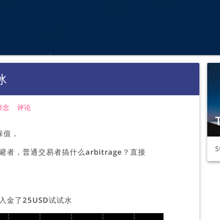
冰
碎念
评论
T
息保值，
S
，普通交易者搞什么arbitrage？直接
金了25USD试试水