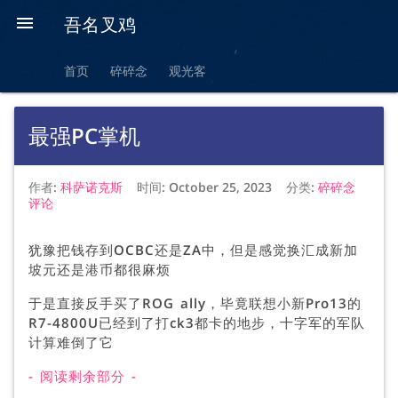

吾名叉鸡
首页
碎碎念
观光客
最强PC掌机
作者:
科萨诺克斯
时间:
October 25, 2023
分类:
碎碎念
评论
犹豫把钱存到OCBC还是ZA中，但是感觉换汇成新加
坡元还是港币都很麻烦
于是直接反手买了ROG ally，毕竟联想小新Pro13的
R7-4800U已经到了打ck3都卡的地步，十字军的军队
计算难倒了它
- 阅读剩余部分 -