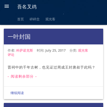

吾名叉鸡
首页
碎碎念
观光客
一叶封国
作者:
科萨诺克斯
时间:
July 25, 2017
分类:
观光客
评论
晋祠中的千年古树，也见证过周成王封唐叔于此吗？
- 阅读剩余部分 -
继续阅读