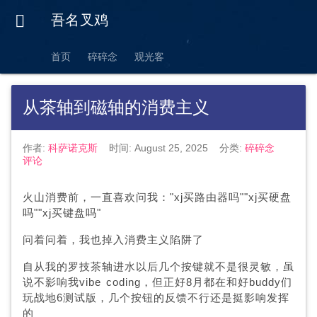

吾名叉鸡
首页
碎碎念
观光客
从茶轴到磁轴的消费主义
作者:
科萨诺克斯
时间:
August 25, 2025
分类:
碎碎念
评论
火山消费前，一直喜欢问我："xj买路由器吗""xj买硬盘
吗""xj买键盘吗"
问着问着，我也掉入消费主义陷阱了
自从我的罗技茶轴进水以后几个按键就不是很灵敏，虽
说不影响我vibe coding，但正好8月都在和好buddy们
玩战地6测试版，几个按钮的反馈不行还是挺影响发挥
的